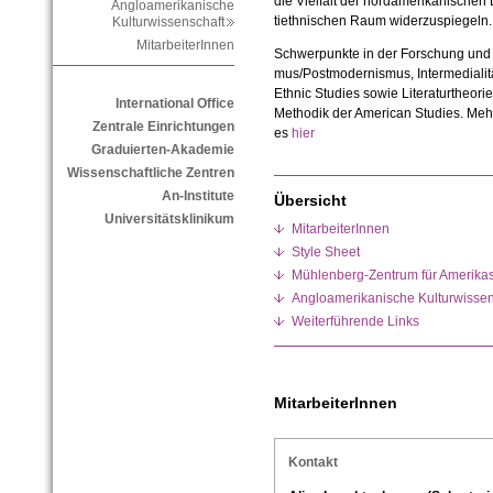
die Vielfalt der nord­amerikanischen 
Angloamerikanische
tiethnischen Raum widerzuspiegeln.
Kulturwissenschaft
MitarbeiterInnen
Schwerpunkte in der Forschung und 
mus/Postmodernismus, Intermedialität
Ethnic Studies sowie Literaturtheorie 
International Office
Methodik der American Studies. Mehr
Zentrale Einrichtungen
es
hier
Graduierten-Akademie
Wissenschaftliche Zentren
An-Institute
Übersicht
Universitätsklinikum
MitarbeiterInnen
Style Sheet
Mühlenberg-Zentrum für Amerika
Angloamerikanische Kulturwissen
Weiterführende Links
MitarbeiterInnen
Kontakt