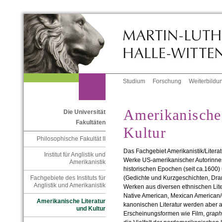
Studium
Forschung
Weiterbildu
Amerikanische 
Die Universität
Fakultäten
Kultur
Philosophische Fakultät II
Das Fachgebiet Amerikanistik/Literat
Institut für Anglistik und
Werke US-amerikanischer Autorinne
Amerikanistik
historischen Epochen (seit ca.1600)
(Gedichte und Kurz­ge­schichten, Dr
Fachgebiete des Instituts für
Anglistik und Amerikanistik
Wer­ken aus diversen ethnischen Lit
Native American, Mexican Ameri­can
Amerikanische Literatur
kanonischen Literatur wer­den aber a
und Kultur
Erscheinungsformen wie Film,
graph