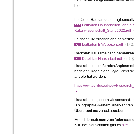
Fachbereich angloamerikanische Kul
hier:
Leitfaden Hausarbeiten angloamerik
Leitfaden Hausarbeiten_anglo-
Kulturwissenschaft_Stand2022.pdf
Leitfaden BA Arbeiten angloamerika
Leitfaden BA Arbeiten.pdf
(142
Deckblatt Hausarbeit angloamerikan
Deckblatt Hausarbeit.pdf
(5,6
K
Hausarbeiten im Bereich Angloameri
nach den Regeln des
Style Sheet d
angefertigt werden.
https://owl.purdue.edu/owl/researc
Hausarbeiten, deren wissenschaftli
Bibliographie) keinem anerkannten 
Überarbeitung zurückgegeben.
Mehr Informationen zum Anfertigen 
Kulturwissenschaften gibt es
hier