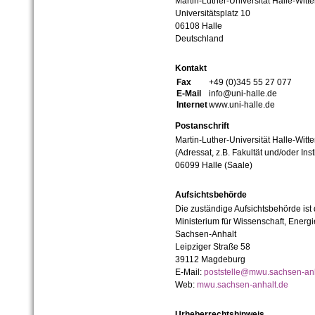
Martin-Luther-Universität Halle-Witt
Universitätsplatz 10
06108 Halle
Deutschland
Kontakt
Fax
+49 (0)345 55 27 077
E-Mail
info@uni-halle.de
Internet
www.uni-halle.de
Postanschrift
Martin-Luther-Universität Halle-Witt
(Adressat, z.B. Fakultät und/oder Inst
06099 Halle (Saale)
Aufsichtsbehörde
Die zuständige Aufsichtsbehörde ist
Ministerium für Wissenschaft, Ener
Sachsen-Anhalt
Leipziger Straße 58
39112 Magdeburg
E-Mail:
poststelle@mwu.sachsen-anh
Web:
mwu.sachsen-anhalt.de
Urheberrechtshinweis