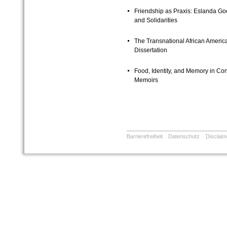
Friendship as Praxis: Eslanda Go
and Solidarities
The Transnational African Ameri
Dissertation
Food, Identity, and Memory in Co
Memoirs
Barrierefreiheit
Datenschutz
Disclaim