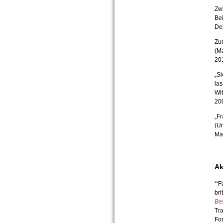
Zwi
Bei
De
Zu
(Ma
20
„Si
las
Wi
200
„Fr
(Un
Ma
Ak
“‘F
bri
Be
Tra
For