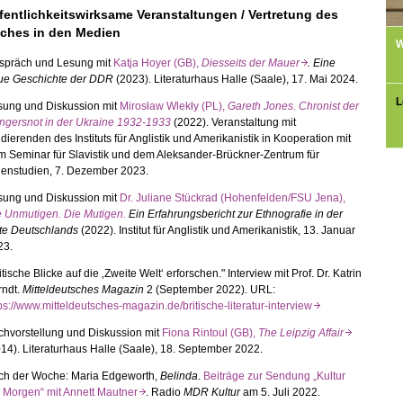
fentlichkeitswirksame Veranstaltungen / Vertretung des
ches in den Medien
W
spräch und Lesung mit
Katja Hoyer (GB),
Diesseits der Mauer
. Eine
ue Geschichte der DDR
(2023). Literaturhaus Halle (Saale), 17. Mai 2024.
L
sung und Diskussion mit
Mirosław Wlekły (PL),
Gareth Jones. Chronist der
ngersnot in der Ukraine 1932-1933
(2022). Veranstaltung mit
dierenden des Instituts für Anglistik und Amerikanistik in Kooperation mit
 Seminar für Slavistik und dem Aleksander-Brückner-Zentrum für
lenstudien, 7. Dezember 2023.
sung und Diskussion mit
Dr. Juliane Stückrad (Hohenfelden/FSU Jena),
e Unmutigen. Die Mutigen.
Ein Erfahrungsbericht zur Ethnografie in der
tte Deutschlands
(2022). Institut für Anglistik und Amerikanistik, 13. Januar
23.
itische Blicke auf die ‚Zweite Welt‘ erforschen." Interview mit Prof. Dr. Katrin
rndt.
Mitteldeutsches Magazin
2 (September 2022). URL:
ps://www.mitteldeutsches-magazin.de/britische-literatur-interview
chvorstellung und Diskussion mit
Fiona Rintoul (GB),
The Leipzig Affair
14). Literaturhaus Halle (Saale), 18. September 2022.
ch der Woche: Maria Edgeworth,
Belinda
.
Beiträge zur Sendung „Kultur
 Morgen“ mit Annett Mautner
. Radio
MDR Kultur
am 5. Juli 2022.