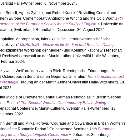
versität Halle-Wittenberg, 8. November 2024.
rin Berndt, Àgnes Györke, and Robert Kusek. “Revisiting Central and
stern Europe: Contemporary Anglophone Writing and the Cold War.”
17th
ference of the European Society for the Study of English
. Université de
sanne, Switzerland. Roundtable Discussion, 30. August 2024.
aptation, Appropriation, Intertextualität: Literaturwissenschaftliche
rspektiven.“
MeReDiaN – Netzwerk für Medien und Recht im Dialog
.
terdisziplinärer Workshop der Medien- und Kommunikationswissenschaft
 Rechtswissenschaft an der Martin-Luther-Universität Halle-Wittenberg,
 Februar 2024.
e ‚zweite Welt‘ auf den zweiten Blick: Retrotopische Erkundungen Mittel-
 Osteuropas in der britischen Gegenwartsliteratur.“
Transformationsangst
d Nostalgie
. Tagung an der Martin-Luther-Universität Halle-Wittenberg. 10.
i 2023.
 the Middle of Elsewhere: Central German Retrotopias in British ‘Second
ld’ Fiction.”
The Second World in Contemporary British Writing
.
ernational Conference, Martin-Luther-University Halle-Wittenberg, 18
ptember 2022.
trin Berndt and Mirka Horová. “Courage and Cowardice in British Women’s
ting of the Romantic Period.” Co-
convened
Seminar.
16th
European
iety for the Study of English Conference
. Johannes Gutenberg