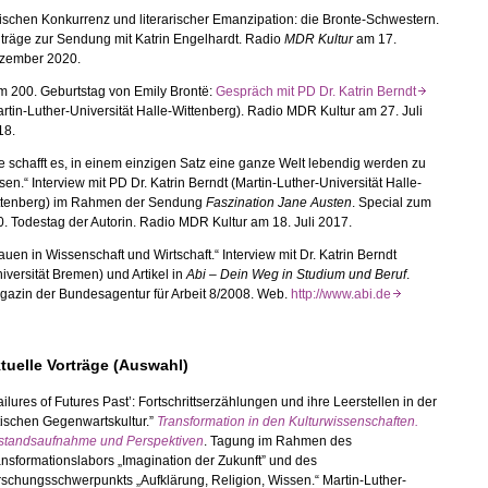
schen Konkurrenz und literarischer Emanzipation: die Bronte-
Schwestern.
träge zur Sendung mit Katrin Engelhardt. Radio
MDR Kultur
am 17.
zember 2020.
m 200. Geburtstag von Emily Brontë:
Gespräch mit PD Dr. Katrin Berndt
rtin-
Luther-
Universität Halle-
Wittenberg). Radio MDR Kultur am 27. Juli
18.
e schafft es, in einem einzigen Satz eine ganze Welt lebendig werden zu
sen.“ Interview mit PD Dr. Katrin Berndt (Martin-Luther-Universität Halle-
ttenberg) im Rahmen der Sendung
Faszination Jane Austen
. Special zum
. Todestag der Autorin. Radio MDR Kultur am 18. Juli 2017.
auen in Wissenschaft und Wirtschaft.“ Interview mit Dr. Katrin Berndt
iversität Bremen) und Artikel in
Abi – Dein Weg in Studium und Beruf
.
gazin der Bundesagentur für Arbeit 8/2008. Web.
http://www.abi.de
tuelle Vorträge (Auswahl)
ailures of Futures Past’: Fortschrittserzählungen und ihre Leerstellen in der
tischen Gegenwartskultur.”
Transformation in den Kulturwissenschaften.
standsaufnahme und Perspektiven
. Tagung im Rahmen des
nsformationslabors „Imagination der Zukunft” und des
schungsschwerpunkts „Aufklärung, Religion, Wissen.“ Martin-Luther-