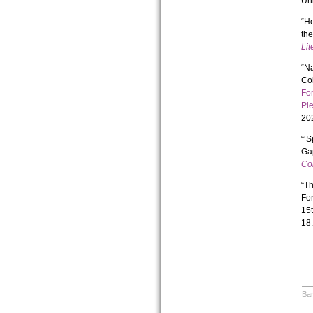
Uni
“Ho
the
Lit
“Na
Col
For
Pi
20
“‘
Ga
Co
“Th
For
15t
18.
Bar