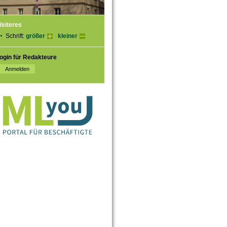
eiteres
Schrift:
größer
kleiner
ogin für Redakteure