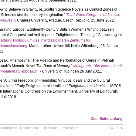
versity Mainz, 29 August to 2 September 2022.
w to Believe in Gravity, or, Scottish Science Novels as Contact Zones of
 Sciences and the Literary Imagination.”
Third World Congress of Scottish
eratures
. Charles University, Prague, Czech Republic, 25 June 2022.
rrating Europe: Eighteenth-
Century British Women’s Writing between
onial Conquest and Anti-
Imperial Enlightenment Thinking.” Gastvortrag im
schungskolloquium des Interdisziplinären Zentrums für
etismusforschung
. Martin-
Luther-
Universität Halle Wittenberg, 26. Januar
22.
Speak, Mnemosyne’: The Poetics and Performance of Genre in Petinah
ppah’s Memoir-
Novel
The Book of Memory
.”
Metagenre. 16th International
nnotations Symposium
.
University of Tübingen 26 July 2021.
e ‘Alluring Freedom’ of Friendship: Virtuous Ideals and the Cultural
mation of Early Enlightenment Identities.”
Enlightenment Identities
. ISECS
h International Congress on the Enlightenment. University of Edinburgh,
 Juli 2019.
Zum Seitenanfang
rierefreiheit
Datenschutz
Disclaimer
Impressum
22.07.2026