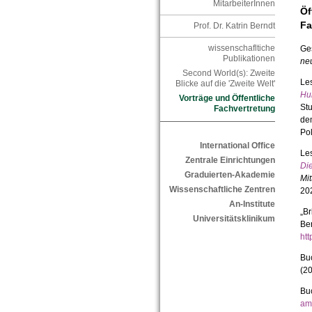
MitarbeiterInnen
Öf
Fa
Prof. Dr. Katrin Berndt
wissenschafltiche
Ge
Publikationen
ne
Second World(s): Zweite
Le
Blicke auf die 'Zweite Welt'
Hu
Vorträge und Öffentliche
Stu
Fachvertretung
dem
Po
International Office
Le
Zentrale Einrichtungen
Di
Graduierten-Akademie
Mi
Wissenschaftliche Zentren
20
An-Institute
„Br
Universitätsklinikum
Be
htt
Bu
(20
Bu
am