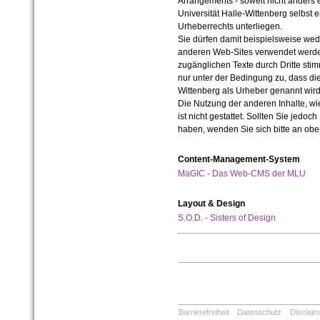
Arrangements - soweit nicht anders er
Universität Halle-Wittenberg selbst 
Urheberrechts unterliegen.
Sie dürfen damit beispielsweise wed
anderen Web-Sites verwendet werde
zugänglichen Texte durch Dritte sti
nur unter der Bedingung zu, dass die
Wittenberg als Urheber genannt wird
Die Nutzung der anderen Inhalte, wie
ist nicht gestattet. Sollten Sie jedo
haben, wenden Sie sich bitte an ob
Content-Management-System
MaGIC - Das Web-CMS der MLU
Layout & Design
S.O.D. - Sisters of Design
Barrierefreiheit
Datenschutz
Disclaim