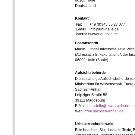
06108 Halle
Deutschland
Kontakt
Fax
+49 (0)345 55 27 077
E-Mail
info@uni-halle.de
Internet
www.uni-halle.de
Postanschrift
Martin-Luther-Universität Halle-Witt
(Adressat, z.B. Fakultät und/oder Inst
06099 Halle (Saale)
Aufsichtsbehörde
Die zuständige Aufsichtsbehörde ist
Ministerium für Wissenschaft, Ener
Sachsen-Anhalt
Leipziger Straße 58
39112 Magdeburg
E-Mail:
poststelle@mwu.sachsen-anh
Web:
mwu.sachsen-anhalt.de
Urheberrechtshinweis
Bitte beachten Sie, dass alle Texte, 